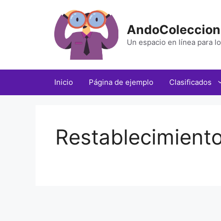
Saltar
al
AndoColeccio
contenido
Un espacio en línea para lo
Inicio
Página de ejemplo
Clasificados
Restablecimient